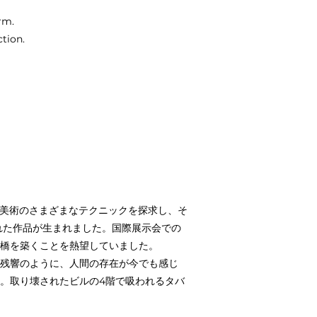
rm.
tion.
本美術のさまざまなテクニックを探求し、そ
れた作品が生まれました。国際展示会での
橋を築くことを熱望していました。
残響のように、人間の存在が今でも感じ
。取り壊されたビルの4階で吸われるタバ