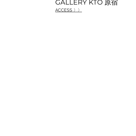
GALLERY KTO 原宿
ACCESS 〉〉