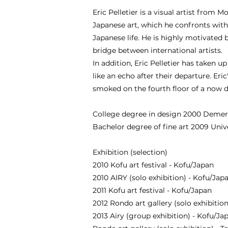
Eric Pelletier is a visual artist from 
Japanese art, which he confronts with 
Japanese life. He is highly motivated b
bridge between international artists.
In addition, Eric Pelletier has taken u
like an echo after their departure. Eric
smoked on the fourth floor of a now d
College degree in design 2000 Demerc
Bachelor degree of fine art 2009 Univ
Exhibition (selection)
2010 Kofu art festival - Kofu/Japan
2010 AIRY (solo exhibition) - Kofu/Jap
2011 Kofu art festival - Kofu/Japan
2012 Rondo art gallery (solo exhibitio
2013 Airy (group exhibition) - Kofu/Ja