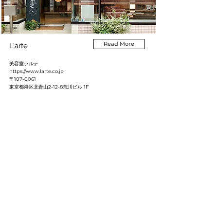
Read More
L'arte
美容室ラルテ
https://www.larte.co.jp
〒107-0061
東京都港区北青山2-12-8荒川ビル 1F
Read More
BD gallery