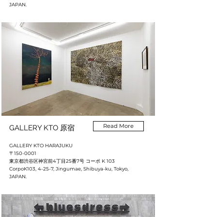
JAPAN.
Read More
GALLERY KTO 原宿
GALLERY KTO HARAJUKU
〒150-0001
東京都渋谷区神宮前4丁目25番7号 コーポ K 103
CorpoK103, 4-25-7, Jingumae, Shibuya-ku, Tokyo,
JAPAN.