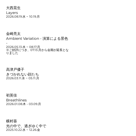
大西晃生
Layers
2026.08.19
.水 ~ 10.19.月
金崎亮太
Ambient Variation - 演算による景色
-
2026.05.13
.水 ~ 08.17.月
※ご好評につき、07.13.月から会期が延長とな
りました
高津戸優子
きづかれない顔たち
2026.03.11
.水 ~ 05.11.月
初英佳
Breathlines
2026.01.08
.木 - 03.09.月
横村葵
光の中で、過ぎゆく中で
2025.10.22
.水 ~ 12.26.金