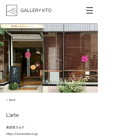
GALLERY KTO
< Back
L'arte
美容室ラルテ
https://www.larte.co.jp