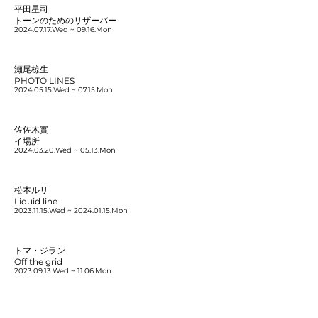
平田星司
トーンのためのリザーバー
2024.07.17
.Wed ~ 09.16.Mon
瀬尾椋生
PHOTO LINES
2024.05.15
.Wed ~ 07.15.Mon
佐佐木實
イ場所
2024.03.20
.Wed ~ 05.13.Mon
松本ルリ
Liquid line
2023.11.15
.Wed ~
2024.01.15
.Mon
トマ・ジラン
Off the grid
2023.09.13
.Wed ~ 11.06.Mon
潮田友子