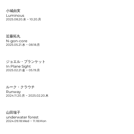
小城由実
Luminous
2025.08.20
.水 ~ 10.20.月
近藤拓丸
N-gon-core
2025.05.21
.水 ~ 08.18.月
ジョエル・プランケット
In Plane Sight
2025.02.21
.金 ~ 05.19.月
ルーク・クラウチ
Runway
2024.11.20
.月 ~
2025.02.20
.木
山田瑞子
underwater forest
2024.09.18
.Wed ~ 11.18.Mon