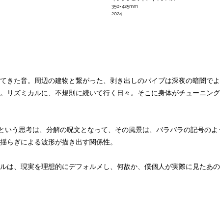
350×425mm
2024
てきた音。周辺の建物と繋がった、剥き出しのパイプは深夜の暗闇でよ
。リズミカルに、不規則に続いて行く日々。そこに身体がチューニング
"という思考は、分解の呪文となって、その風景は、バラバラの記号の
揺らぎによる波形が描き出す関係性。
ルは、現実を理想的にデフォルメし、何故か、僕個人が実際に見たあの