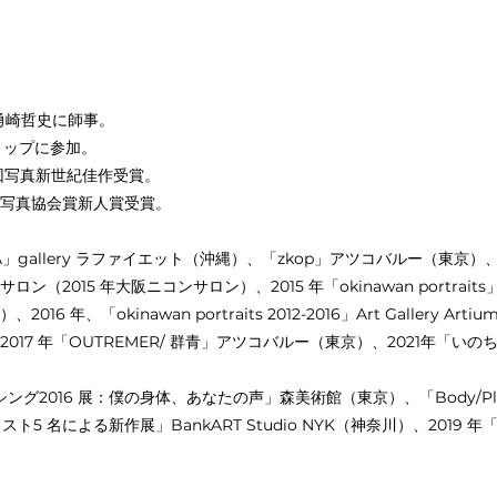
 勇崎哲史に師事。
ョップに参加。
第35 回写真新世紀佳作受賞。
日本写真協会賞新人賞受賞。
WA」gallery ラファイエット（沖縄）、「zkop」アツコバルー（東京）、「oki
15 年大阪ニコンサロン）、2015 年「okinawan portraits」The 
パリ）、2016 年、「okinawan portraits 2012-2016」Art Gall
17 年「OUTREMER/ 群青」アツコバルー（東京）、2021年「いの
グ2016 展：僕の身体、あなたの声」森美術館（東京）、「Body/Pla P
5 名による新作展」BankART Studio NYK（神奈川）、2019