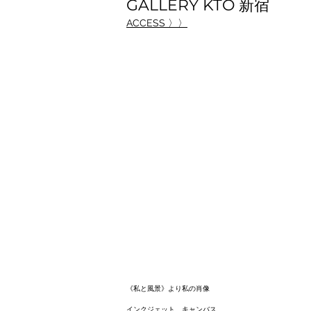
GALLERY KTO 新宿
ACCESS 〉〉
《私と風景》より私の肖像
インクジェット、キャンバス