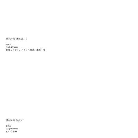
菊村詩織《私の皮 Ⅰ》
2021
558×455mm
銀塩プリント、アクリル絵具、土埃、雨
菊村詩織《なにに》
2016
273×220mm
ぬいぐるみ