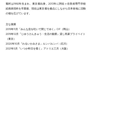
菊村は1992年生まれ、東京都出身。2013年に阿佐ヶ谷美術専門学校
絵画表現科を卒業後、現在は東京都を拠点にしながら日本各地に活動
の場を広げています。
主な個展
2019年11月『みんな息を吐いて閉じてゆく』OF（岡山）
2019年12月『じゆうけんきゅう・生活の観察』貸し民家プライベイト
（東京）
2020年10月『わるいかみさま』ルンパルンパ（石川）
2021年5月『いつか昨日を覗く』アトリエ三月（大阪）
主なグループ展など
2019年8月『WEGO 25th Anniversary Special Project “ YONE’S
ART PARTY ” 』WAG gallery（東京）
2020年10月『金沢アートスペースリンク2020』金沢アートグミ（石
川）
2021年2月 グループ展『明滅／通電』 貸し民家 プライベイト（東
京）にて展示企画、作品出品
2021年3月 グループ展『桃源郷の毎日』marienkafer（東京） にて
展示企画、作品出品