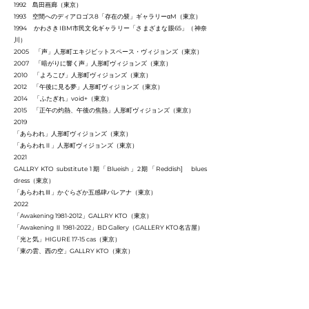
1992 島田画廊（東京）
1993 空間へのディアロゴス8「存在の襞」ギャラリーαM（東京）
1994 かわさきIBM市民文化ギャラリー「さまざまな眼65」（神奈
川）
2005 「声」人形町エキジビットスペース・ヴィジョンズ（東京）
2007 「暗がりに響く声」人形町ヴィジョンズ（東京）
2010 「よろこび」人形町ヴィジョンズ（東京）
2012 「午後に見る夢」人形町ヴィジョンズ（東京）
2014 「ふたぎれ」void+（東京）
2015 「正午の灼熱、午後の焦熱」人形町ヴィジョンズ（東京）
2019
「あらわれ」人形町ヴィジョンズ（東京）
「あらわれⅡ」人形町ヴィジョンズ（東京）
2021
GALLRY KTO substitute 1期「Blueish」2期「Reddish] blues
dress（東京）
「あらわれⅢ」かぐらざか五感肆パレアナ（東京）
2022
「Awakening
1981-2012
」GALLRY KTO（東京）
「Awakening Ⅱ
1981-2022
」BD Gallery（GALLERY KTO名古屋）
「光と気」HIGURE 17-15 cas（東京）
「東の雲、西の空」GALLRY KTO（東京）
主なグループ展
1983
「情念」展 ギャラリーパレルゴンⅡ（東京）