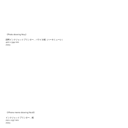
《Photo drawing No.4》
顔料インクジェットプリンター、バライタ紙（ハーネミューレ）
420 x 594 mm
2023
《iPhone memo drawing No.18》
インクジェットプリンター、紙
210 x 297 mm
2023