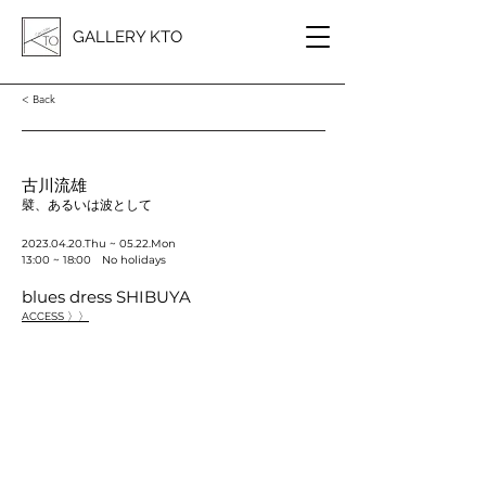
GALLERY KTO
< Back
古川流雄
襞、あるいは波として
2023.04.20
.Thu ~ 05.22.Mon
13:00 ~ 18:00 No holidays
blues dress SHIBUYA
ACCESS 〉〉