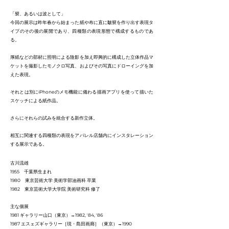
「襞、あるいは波として」
今回の展示は昨年春から始まった紙や布に直に皺襞を作り出す表現タ
イプのその後の展開であり、四種類の表現形態で構成するものであ
る。
厚紙などの部材に照明による陰影を加え即興的に構成した立体作品マ
ケットを撮影したモノクロ写真、およびその写真にドローイングを加
えた表現。
それとは別にiPhoneのメモ機能に備わる描画アプリを使って描いた
スケッチによる紙作品。
さらにそれらの試みを統合する新作立体。
相互に関連する四種類の表現をアパレル店舗内にインスタレーション
する展示である。
古川流雄
1955 千葉県生まれ
1980 東京芸術大学 美術学部油画科 卒業
1982 東京芸術大学大学院 美術研究科 修了
主な個展
1981 ギャラリー山口（東京）→1982, ʼ84, ʼ86
1987 エスェズギャラリー［現・島田画廊］（東京）→1990