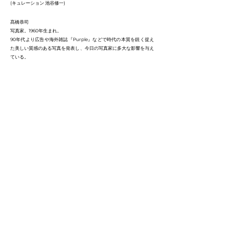
(キュレーション 池谷修一)
髙橋恭司
写真家。1960年生まれ。
90年代より広告や海外雑誌『Purple』などで時代の本質を鋭く捉え
た美しい質感のある写真を発表し、今日の写真家に多大な影響を与え
ている。
個展「夜の深み」（2016年・nap gallery）、グループ展「Elysian
Fields」（2000年・ポンピドゥーセンター）ほか。
写真集『The Mad Broom of Life 』(1994年・用美社) 『ROAD
MOVIE』（1995年・リトルモア）、『Takahashi Kyoji』（1996年・
光琳社出版）、『Life goes on』（1997年・光琳社出版）、
『SHIBUYA 』（2016年・BANG!BOOKS ）など多数の作品集を出
版。
GALLERY KTO