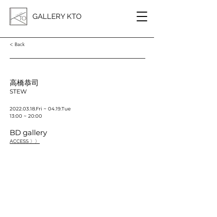
GALLERY KTO
< Back
高橋恭司
STEW
2022.03.18
.Fri ~ 04.19.Tue
13:00 ~ 20:00
BD gallery
ACCESS 〉〉