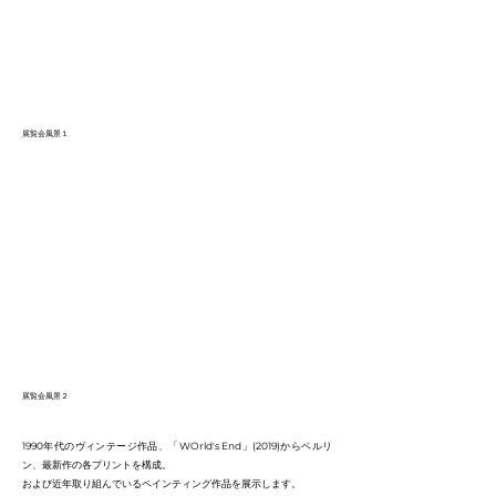
展覧会風景１
展覧会風景２
1990年代のヴィンテージ作品、「WOrld's End」(2019)からベルリ
ン、最新作の各プリントを構成。
および近年取り組んでいるペインティング作品を展示します。