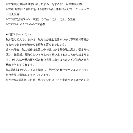
2017彫刻と対話法Ⅲ思い通りにするーをするか” 府中市美術館
2019北海道訓子府町における彫刻作品公開制作及びワークショップ
（恒久設置）
2020株式会社SoVa（東京）に作品「だん・だん」を設置
2022”CARt-SAITAMA2022”参加
■作家ステートメント
私が取り組んでいるのは、私たちが住む世界がいかに不明瞭で不確か
なものであるかを確かめる行為と言えるでしょう。
多くの場合、私の制作は生活の中で見つかる居心地の悪さ、収まりの
悪さ、嫌悪感、羞恥心といったものを拾い上げるところから始まりま
す。それらは一見均衡が保たれた世界に散らばったノイズと向き合う
機会を与えてくれます。
私の彫刻はそれらノイズを抽出し、均一化されたサーフェスでもって
再度世界に還元しようとしています。
誰かが私の彫刻を見た時、思っていたよりも不安定さや不確かさの上
に成り立つ世界にいることを感じることが出来るように。
細井えみか
1993年バンコク生まれ。2018年武蔵野美術大学大学院造形研究科美
術専攻彫刻コース修了。
現在は「既知とそうでないもの」を主なテーマに、鉄と異素材を組み
合わせた彫刻作品や什器を制作。
東京を中心に活動し、国内外での展示発表を行う。
2021年第17回KAJIMA彫刻コンクール模型入選。