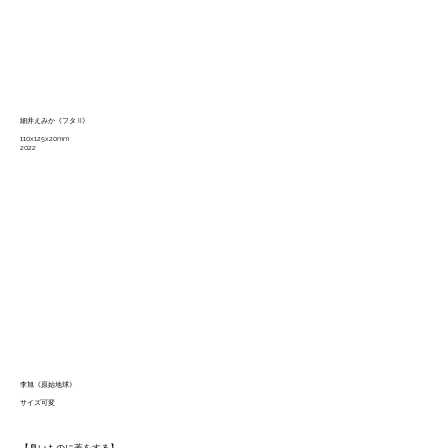
細井えみか《フタ II》
110x125x20mm
2022
李旭《原始地球》
サイズ可変
【臭いものに蓋をする】