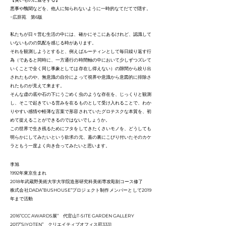
悪事や醜聞などを、他人に知られないように一時的なてだてで隠す。
−広辞苑 第6版
私たちが日々営む生活の中には、確かにそこにあるけれど、認識して
いないものの気配を感じる時があります。
それを観測しようとすると、例えばルーティンとして毎日繰り返す行
為（であると同時に、一方通行の時間軸の中において少しずつズレて
いくことで全く同じ事象としては存在し得えない）の隙間から絞り出
されたものや、無意識の自分によって視界や意識から意図的に排除さ
れたものが見えて来ます。
そんな虚の底や石の下にうごめく虫のような存在を、じっくりと観測
し、そこで起きている営みを在るものとして受け入れることで、わか
りやすい感情や軽薄な言葉で形容されていたグロテスクな本質を、初
めて捉えることができるのではないでしょうか。
この世界で生き残るためにフタをしてきたくさいモノを、どうしても
明らかにしてみたいという欲求の元、蓋の裏にこびり付いたそのカケ
ラともう一度よく向き合ってみたいと思います。
李旭
1992年東京生まれ
2018年武蔵野美術大学大学院造形研究科美術専攻彫刻コース修了
株式会社DADA”BUSHOUSE”プロジェクト制作メンバーとして2019
年まで活動
2016”CCC AWARDS展” 代官山T-SITE GARDEN GALLERY
2017”SIYOTEN” クリエイティブオフィス司3331