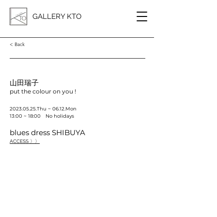
GALLERY KTO
< Back
山田瑞子
put the colour on you !
2023.05.25
.Thu ~ 06.12.Mon
13:00 ~ 18:00 No holidays
blues dress SHIBUYA
ACCESS 〉〉