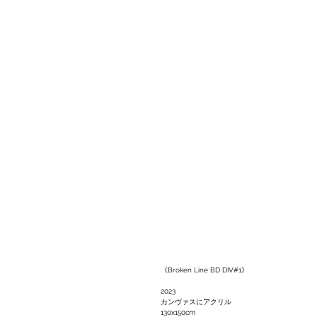
《Broken Line BD DIV#1》
2023
カンヴァスにアクリル
130x150cm