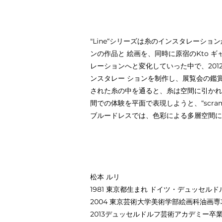
"Line“シリーズは糸のインスタレーシ
ンの作品と 絵画を、同時に原宿のKto
レーションへと変化していった中で、20
ンスタレー ションを制作し、展覧会の鑑
された糸の中を通ると、糸は空間に引かれ
間での体験を平面で表現しようと、“scram
ブルードレスでは、色彩による多層空間に
松本 ルリ
1981 東京都生まれ ドイツ・デュッセル
2004 東京芸術大学美術学部絵画科油画専攻
2013デュッセルドルフ芸術アカデミー卒