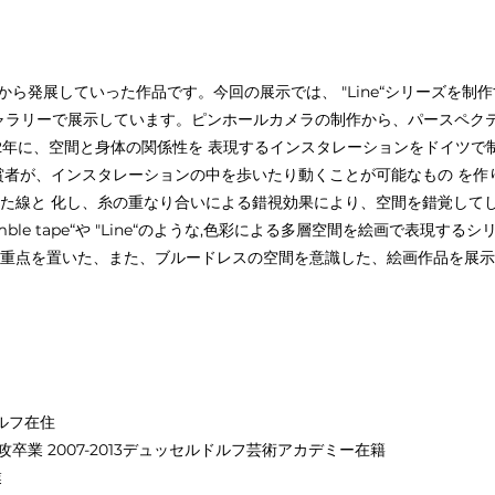
ョンから発展していった作品です。今回の展示では、 "Line“シリーズを
 ギャラリーで展示しています。ピンホールカメラの制作から、パースペク
12年に、空間と身体の関係性を 表現するインスタレーションをドイツ
賞者が、インスタレーションの中を歩いたり動くことが可能なもの を作
た線と 化し、糸の重なり合いによる錯視効果により、空間を錯覚してし
ble tape“や "Line“のような,色彩による多層空間を絵画で表現す
重点を置いた、また、ブルードレスの空間を意識した、絵画作品を展示
ドルフ在住
卒業 2007-2013デュッセルドルフ芸術アカデミー在籍
業