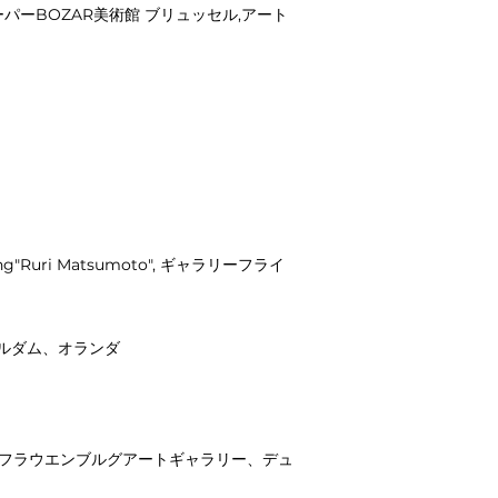
ペーパーBOZAR美術館 ブリュッセル,アート
ung"Ruri Matsumoto", ギャラリーフライ
ッテルダム、オランダ
"inside out"フラウエンブルグアートギャラリー、デュ