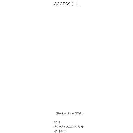
ACCESS 〉〉
《Broken Line BD#1》
2023
カンヴァスにアクリル
40×30cm