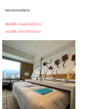
https://kogei-artfair.jp/
橋本 直明 / Naoaki HASHIMOTO
山口 真和 / Mana YAMAGUCHI