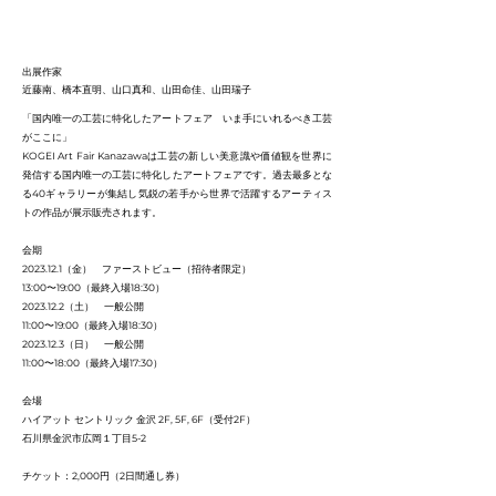
出展作家
近藤南、橋本直明、山口真和、山田命佳、山田瑞子
「国内唯一の工芸に特化したアートフェア いま手にいれるべき工芸
がここに」
KOGEI Art Fair Kanazawaは工芸の新しい美意識や価値観を世界に
発信する国内唯一の工芸に特化したアートフェアです。過去最多とな
る40ギャラリーが集結し気鋭の若手から世界で活躍するアーティス
トの作品が展示販売されます。
会期
2023.12.1
（金） ファーストビュー（招待者限定）
13:00〜19:00（最終入場18:30）
2023.12.2
（土） 一般公開
11:00〜19:00（最終入場18:30）
2023.12.3
（日） 一般公開
11:00〜18:00（最終入場17:30）
会場
ハイアット セントリック 金沢 2F, 5F, 6F（受付2F）
石川県金沢市広岡１丁目5-2
チケット：2,000円（2日間通し券）