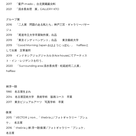
2017 「窗戶-mado-」台北寶藏巖尖蚪
2021 「清水香央理 展」GALLERY KTO
グループ展
2016 「二人展 問題のある私たち」神戸三宮・ギャラリーパサー
ジュ
2019 「尾道市立大学卒業制作展」出品
2019 「東京インディペンデント」出品 東京藝術大学
2019 「Good Morning Japan-おはようにっぽん- 」 halflawと
して出展 文華連邦
2019 インドネシアジョグジャカルタAce houseにてアーティス
ト・イン・レジデンスを行う。
2020 「Surrounding area 清水香央理・松延総司二人展」
halflaw
林淳一朗
1990 名古屋生まれ
2014 名古屋芸術大学 美術学科 版画コース 卒業
2017 東京ビジュアルアーツ 写真学科 卒業
個展
2015 「 VECTOR ｣ no4 _「 theōria ｣ / フォトギャラリー「プシュ
ケ」 名古屋
2016 「 theōria ｣ 林 淳一朗 個展 / フォトギャラリー「プシュケ」
名古屋