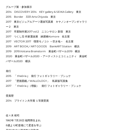
グループ展・参加展示
2014 DISCOVERY 2014 KEY gallery & SEIKA Gallery 東京
2015 Border 3331 Arts Chiyoda 東京
2017 東京ビジュアルアーツ選抜写真展 キヤノンオープンギャラリ
ー２ 東京
2017 卒業制作展2017 vol.2 ニコンサロン 新宿 東京
2017 つくし荘 作家選抜展 納屋橋Komore 名古屋
2017 VECTOR 2017 喫茶モノコト ～空き地～ 名古屋
2019 ART BOOK／ART GOODS BankART Station 横浜
2019 2019
.Volcana Brainstorm 黄金町バザール2019 横浜
2020 黄金町バザール2020 －アーティストとコミュニティ 黄金町
バザール2020 横浜
発行
2015 「 theōria ｣ 発行 フォトギャラリー・プシュケ
2017 「壁面図鑑／WALLOLOGY」 私家版写真集
2017 「 theōria ｣（増版） 発行 フォトギャラリー・プシュケ
受賞歴
2014 ブライトン大学賞 １等賞受賞
佐々木 裕司
1960年 7月28日 福岡県生まれ
8歳より町道場にて柔道を学ぶ