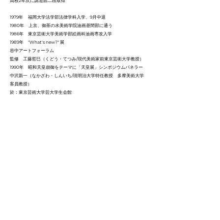
高校2年次に講道館二段取得
1979年 福岡大学法学部法律学科入学、9月中退
1980年 上京、御茶の水美術学院油画昼間部に通う
1986年 東京芸術大学美術学部絵画科油画専攻入学
1989年 "What's new?" 展
谷中アートフォーラム
監修 工藤哲巳（くどう・てつみ/現代美術家前東京芸術大学教授）​
1990年 昭和天皇崩御をテーマに「天皇展」シンポジウムパネラー
中沢新一（なかざわ・しんいち/現明治大学特任教授 多摩美術大学
客員教授）
於：東京芸術大学芸大学生会館​
1990年 東京芸術大学美術学部絵画科油画専攻卒業
1992年 初個展「額縁の超克Beyond the frame」
2004年 「私の眼の前にただ在る風景シリーズ」スタート​
2008年～09年 「シシュポス・ナウ」展​ キュレーション 坂口寛敏
（さかぐち・ひろとし/現代美術家前東京芸術大学絵画科油画教授）
監修 針生一郎（はりう・いちろう）/美術評論前原爆の図丸木美術
館館長和光大学名誉教授）於：原爆の図丸木美術館
2009年 パリアート革命
凱旋門～コンコルド広場 日本の芸術展」公開制作 展示
於：ザルツブルクミュージアム
2009年 「生タダ展」早稲田大学キャラリー＋小野記念講堂監修
塚原史（つかはら・ふみ/前早稲田大学法学部学術院教授 表象文化
論）
2010年 会田誠（あいだ・まこと/現代美術家）「絵バカ」展オープ
ニングレセプション