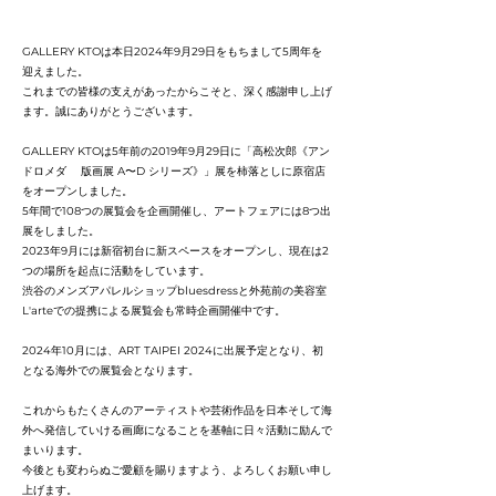
GALLERY KTOは本日2024年9月29日をもちまして5周年を
迎えました。
これまでの皆様の支えがあったからこそと、深く感謝申し上げ
ます。誠にありがとうございます。
GALLERY KTOは5年前の2019年9月29日に「高松次郎《アン
ドロメダ 版画展 A〜D シリーズ》」展を柿落としに原宿店
をオープンしました。
5年間で108つの展覧会を企画開催し、アートフェアには8つ出
展をしました。
2023年9月には新宿初台に新スペースをオープンし、現在は2
つの場所を起点に活動をしています。
渋谷のメンズアパレルショップbluesdressと外苑前の美容室
L'arteでの提携による展覧会も常時企画開催中です。
2024年10月には、ART TAIPEI 2024に出展予定となり、初
となる海外での展覧会となります。
これからもたくさんのアーティストや芸術作品を日本そして海
外へ発信していける画廊になることを基軸に日々活動に励んで
まいります。
今後とも変わらぬご愛顧を賜りますよう、よろしくお願い申し
上げます。