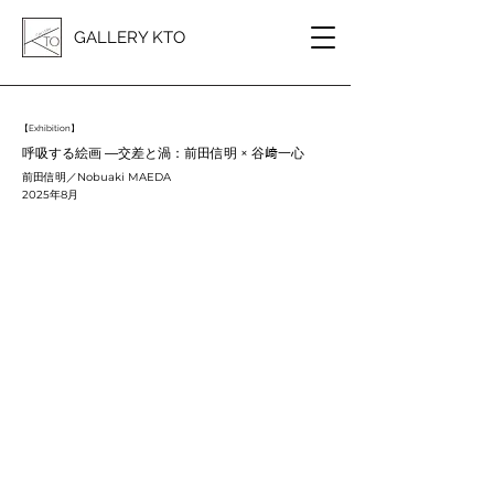
GALLERY KTO
【Exhibition】
呼吸する絵画 ―交差と渦：前田信明 × 谷﨑一心
前田信明／Nobuaki MAEDA
2025年8月