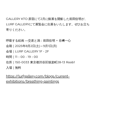
GALLERY KTO 原宿にて2月に個展を開催した前田信明が、
LURF GALLERYにて展覧会に出展をいたします。ぜひお立ち
寄りください。
呼吸する絵画 ―交差と渦：前田信明 × 谷﨑一心
会期｜2025年8月2日(土)～9月1日(月)
会場｜LURF GALLERY 1F・2F
時間｜11：00 - 19：00
住所｜150-0033 東京都渋谷区猿楽町28-13 Roob1
入場｜無料
https://lurfgallery.com/blogs/current-
exhibitions/breathing-paintings
< Back