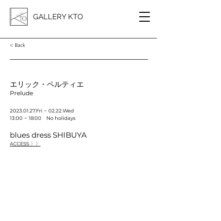
GALLERY KTO
< Back
エリック・ペルティエ
Prelude
2023.01.27
.Fri ~ 02.22.Wed
13:00 ~ 18:00 No holidays
blues dress SHIBUYA
ACCESS 〉〉