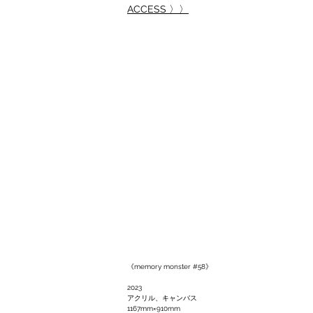
ACCESS 〉〉
《memory monster #58》
2023
アクリル、キャンバス
1167mm×910mm