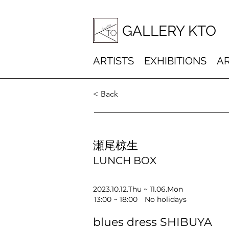
GALLERY KTO
ARTISTS
EXHIBITIONS
AR
< Back
瀬尾椋生
LUNCH BOX
2023.10.12.Thu ~ 11.06.Mon
13:00 ~ 18:00 No holidays
blues dress SHIBUYA