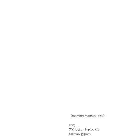
《memory monster #60》
2023
アクリル、キャンバス
242mm×333mm