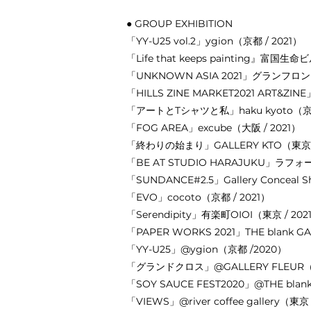
● GROUP EXHIBITION
「YY-U25 vol.2」ygion（京都 / 2021）
「Life that keeps painting』富国生命
「UNKNOWN ASIA 2021」グランフロン
「HILLS ZINE MARKET2021 ART&
「アートとTシャツと私」haku kyoto（京都
「FOG AREA」excube（大阪 / 2021）
「終わりの始まり」GALLERY KTO（東京 /
「BE AT STUDIO HARAJUKU」ラフォ
「SUNDANCE#2.5」Gallery Conceal S
「EVO」cocoto（京都 / 2021）
「Serendipity」有楽町OIOI（東京 / 202
「PAPER WORKS 2021」THE blank G
「YY-U25」@ygion（京都 /2020）
「グランドクロス」@GALLERY FLEUR（京
「SOY SAUCE FEST2020」@THE blan
「VIEWS」@river coffee gallery（東京 