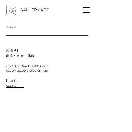
GALLERY KTO
< Back
SHIKI
創造と散物、都市
2023.03.01
.Wed ~ 04.03.Mon
10:00 ~ 20:00 closed on Tue.
L'arte
ACCESS 〉〉