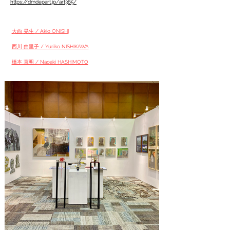
https://dmdepart.jp/art365/
大西 晃生 / Akio ONISHI
西川 由里子 / Yuriko NISHIKAWA
橋本 直明 / Naoaki HASHIMOTO