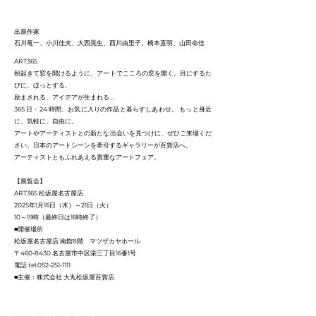
出展作家
石川竜一、小川佳夫、大西晃生、西川由里子、橋本直明、山田命佳
ART365
朝起きて窓を開けるように、アートでこころの窓を開く。目にするた
びに、ほっとする、
励まされる、アイデアが生まれる ...
365 日・24 時間、お気に入りの作品と暮らすしあわせ。 もっと身近
に、気軽に、自由に。
アートやアーティストとの新たな出会いを見つけに、ぜひご来場くだ
さい。日本のアートシーンを牽引するギャラリーが百貨店へ。
アーティストともふれあえる貴重なアートフェア。
【展覧会】
ART365 松坂屋名古屋店
2025年1月16日（木）～21日（火）
10～19時（最終日は16時終了）
■開催場所
松坂屋名古屋店 南館8階 マツザカヤホール
〒460-8430 名古屋市中区栄三丁目16番1号
電話 tel:
052-251-1111
■主催：株式会社 大丸松坂屋百貨店