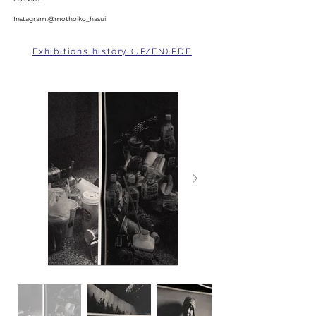
Instagram:@mothoiko_hasui
Exhibitions history (JP/EN).PDF