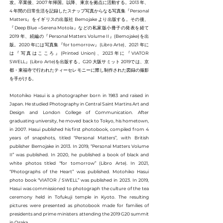
攻。卒業後、2007 年帰国。以降、東京を拠点に活動する。2013 年、
4 年間の日常生活を記録したスナップ写真からなる写真集『Personal
Matters』をイギリスの出版社 Bemojake より出版する。その後、
『Deep Blue ‒Serena Motola』などの私家版小冊子の発表を経て
2019 年、続編の『Personal Matters Volume II』(Bemojake)を出
版。2020 年には写真集『for tomorrow』(Libro Arte)、2021 年に
は『写真はこころ』(Printed Union)、2023年に『VIATOR
SWELL』(Libro Arte)を出版する。G20 大阪サミット 2019では、京
都・東福寺で行われたティーセレモニーに際し制作された図録の撮影
を手がける。
Motohiko Hasui is a photographer born in 1983 and raised in
Japan. He studied Photography in Central Saint Martins Art and
Design and London College of Communication. After
graduating university, he moved back to Tokyo, his hometown,
in 2007. Hasui published his first photobook, compiled from 4
years of snapshots, titled “Personal Matters”, with British
publisher Bemojake in 2013. In 2019, “Personal Matters Volume
II” was published. In 2020, he published a book of black and
white photos titled “for tomorrow” (Libro Arte). In 2021,
“Photographs of the Heart” was published. Motohiko Hasui
photo book “VIATOR / SWELL” was published in 2023. In 2019,
Hasui was commissioned to photograph the culture of the tea
ceremony held in Tofukuji temple in Kyoto. The resulting
pictures were presented as photobook made for families of
presidents and prime ministers attending the 2019 G20 summit
in Osaka.