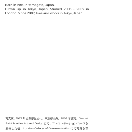
Born in 1983 in Yamagata, Japan.
Grown up in Tokyo, Japan. Studied
2003 - 2007
in
London. Since 2007, lives and works in Tokyo, Japan.
写真家。1983 年 山形県生まれ、東京都出身。2003 年渡英、Central
Saint Martins Art and Design にて、ファウンデーションコースを
履修した後、London College of Communicationにて写真を専