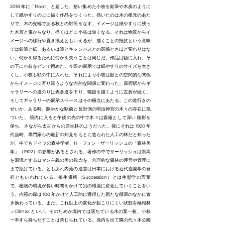
2018 年に「Root」と題した、拾い集めた小枝を鉛筆や木炭のように
して紙やすりの上に描く作品をつくった。描いたのは木の根元のあた
りで、木の先端である枝との対照をなす。イメージは紙やすりに残っ
た木屑と傷からなり、描くほどに小枝は短くなる。それは物質からイ
メージへの移行や置き換えともいえるが、描くことの抵抗という意味
では鉛筆と紙、あるいは筆とキャンバスとの関係とさほど変わりはな
い。何かを得るために何かを失うことは同じだ。作品は額に入れ、そ
の下に小枝をピンで留めた。今回の展示では紙やすりのサイズを大き
くし、小枝も額の中に入れた。それにより小枝は額との空間的な関係
からイメージに寄り添うような内的な関係に変わった。原宿駅からギ
ャラリーへの道のりは表参道を下り、螺旋を描くように左折が続く。
そしてギャラリーの展示スペースはその極点にあたる。この道行きの
せいか、ある時、賑やかな駅前と反対側の明治神宮の木々の存在に気
づいた。 境内に入ると午後の光の中で木々は森厳として深い 陰影を
保ち、さながら太古からの原生林のようだった。後にそれは 1920 年
代当時、専門家らの最新の知見をもとに造られた人工の林だと知った
が、中でもドイツの森林学者、H・フォン・ザーリッシュの「森林美
学」（1902）の影響があるとされる。著作の中でザーリッシュは崇高
を源流とするロマン主義の美の観念を、合理的な森林の運営や管理に
まで拡げている。ともあれ内苑の造営は日本における近代造園学の発
祥ともいわれている。植生遷移（Succession）とは生態学の言葉
で、植物の環境が長い時間をかけて別の環境に変化していくことをい
う。内苑の森は 100 年かけて人工的に獲得した新たな循環のなかに置
き換わっている。また、これ以上の変化が起こりにくい状態を極相林
＝Climax といい、そのためか境内では落ちている木の葉一枚、小枝
一本すら持ちだすことは禁じられている。境内を出て隣の代々木公園