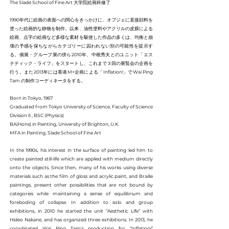
The Slade School of Fine Art 大学院絵画科修了
1990年代に絵画の表面への関心をきっかけに、オブジェに直接顔料を
塗った絵画的な静物を制作。以来、油性塗料やアクリルの皮膜による
絵画、点字の絵画など多様な素材を駆使した作品の多くは、均衡と崩
壊の予感を保ちながらカテゴリーに囚われない別の可能性を提示す
る。個展・グループ展の傍ら2010年、中根秀夫とのユニット「エス
テティック・ライフ」をスタートし、これまで３回の展覧会の企画を
行う。また2013年には香港M+企画による「Inflation!」でWai Ping
Tam の制作コーディネータをする。
Born in Tokyo, 1967
Graduated from Tokyo University of Science, Faculty of Science
DivisionⅡ, BSC (Physics)
BA(Hons) in Painting, University of Brighton, U.K.
MFA in Painting, Slade School of Fine Art
In the 1990s, his interest in the surface of painting led him to
create painted still-life which are applied with medium directly
onto the objects. Since then, many of his works using diverse
materials such as the film of gloss and acrylic paint, and Braille
paintings, present other possibilities that are not bound by
categories while maintaining a sense of equilibrium and
foreboding of collapse. In addition to solo and group
exhibitions, in 2010 he started the unit “Aesthetic Life” with
Hideo Nakane, and has organized three exhibitions. In 2013, he
coordinated Wai Ping Tam's production for “Inflation!”