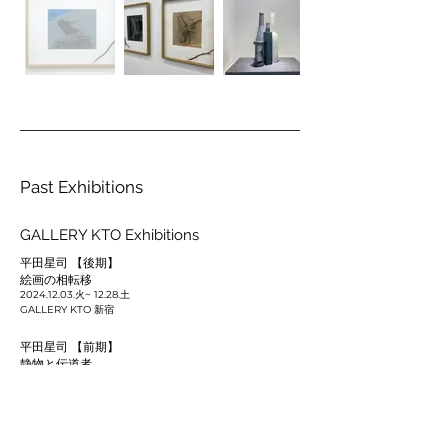
Past Exhibitions
GALLERY KTO Exhibitions
平田星司 【後期】
絵画の相転移
2024.12.03
.火~ 12.28.土
GALLERY KTO 新宿
平田星司 【前期】
静物と伝道者
2024.11.05
.火 ~ 11.23.土
GALLERY KTO 新宿
平田星司
Root 2 - 植生遷移の森のほうへ