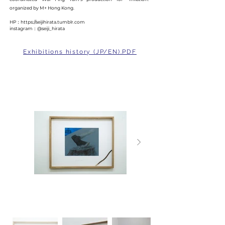
organized by M+ Hong Kong.
HP：
https://seijihirata.tumblr.com
instagram：@seiji_hirata
Exhibitions history (JP/EN).PDF