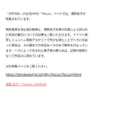
「ART365」の公式HPの「Focus」ページでは、潮田友子が
特集されています。
制作風景を含む紹介動画と、潮田友子自身の言葉により語られ
た作品の魅力についての記事をご覧いただけます。ドイツへ留
学しミュンヘン美術アカデミーで学びを得たことでヘラに出会
った彼女は、その後全ての作品をヘラのみで制作を行なってい
ます。ヘラによって生まれた格子状の膨らみは、記憶の痕跡と
なって作品上に現れています。
ぜひ特集ページをご覧ください。
https://dmdepart.jp/art365/focus/focus9.html
潮田 友子 / Tomoko USHIODA
< Back