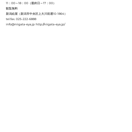
11：00～18：00（最終日～17：00）
観覧無料
新潟絵屋（新潟市中央区上大川前通10-1864）
tel.fax.
025-222-6888
info@niigata-eya.jp
http://niigata-eya.jp/
https://www.sakyukan.jp/2024/11/10728
佐佐木 實 / Minoru SASAKI
< Back
GALLERY KTO