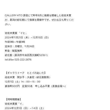
GALLERY KTO 原宿にて昨年8月に個展を開催した佐佐木實
が、新潟の砂丘館にて個展を開催中です。ぜひお立ち寄りくだ
さい。
佐佐木實展 「イヒ」
2024年11月21日（木）～12月15日（日）
午前9時～午後9時
定休日：月曜日、11月26日
料金：観覧無料
砂丘館（新潟市中央区西大畑町5218-1）
tel.&fax
025-222-2676
【ギャラリトーク ヒとイのあいだ】
佐佐木實 聞き手：大倉宏（砂丘館館長）
12月7日（土）14：00～15：30
参加料500円 定員30名 申し込み不要（直接会場へ）
【同時期開催】
佐佐木實展「イ」
2024年12月1日（日）～1４日（土）