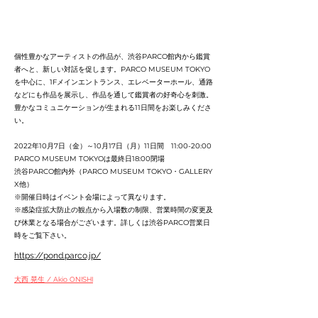
個性豊かなアーティストの作品が、渋谷PARCO館内から鑑賞
者へと、新しい対話を促します。PARCO MUSEUM TOKYO
を中心に、1Fメインエントランス、エレベーターホール、通路
などにも作品を展示し、作品を通して鑑賞者の好奇心を刺激。
豊かなコミュニケーションが生まれる11日間をお楽しみくださ
い。
2022年10月7日（金）～10月17日（月）11日間 11:00-20:00
PARCO MUSEUM TOKYOは最終日18:00閉場
渋谷PARCO館内外（PARCO MUSEUM TOKYO・GALLERY
X他）
※開催日時はイベント会場によって異なります。
※感染症拡大防止の観点から入場数の制限、営業時間の変更及
び休業となる場合がございます。詳しくは渋谷PARCO営業日
時をご覧下さい。
https://pond.parco.jp/
大西 晃生 / Akio ONISHI